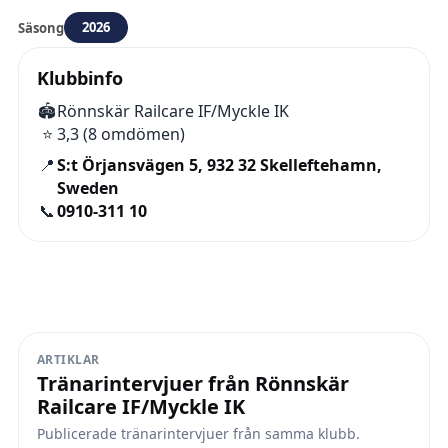
2026
Säsong
Klubbinfo
🏟️
Rönnskär Railcare IF/Myckle IK
⭐
3,3 (8 omdömen)
📍
S:t Örjansvägen 5, 932 32 Skelleftehamn,
Sweden
📞
0910-311 10
ARTIKLAR
Tränarintervjuer från Rönnskär
Railcare IF/Myckle IK
Publicerade tränarintervjuer från samma klubb.