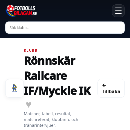
KLUBB
Rönnskär
Railcare
←
IF/Myckle IK
Tillbaka
♥
Matcher, tabell, resultat,
matchreferat, klubbinfo och
tränarintervjuer.