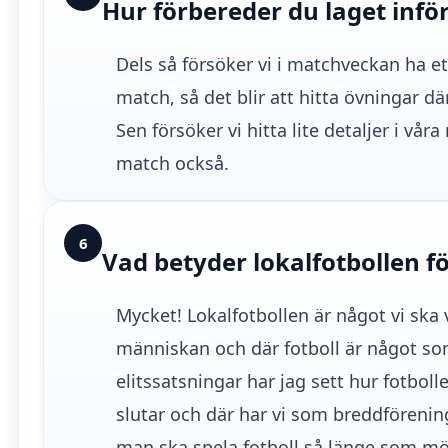
Hur förbereder du laget infö
Dels så försöker vi i matchveckan ha et
match, så det blir att hitta övningar d
Sen försöker vi hitta lite detaljer i vå
match också.
6
Vad betyder lokalfotbollen fö
Mycket! Lokalfotbollen är något vi ska va
människan och där fotboll är något som
elitssatsningar har jag sett hur fotbol
slutar och där har vi som breddförening e
man ska spela fotboll så länge som möj