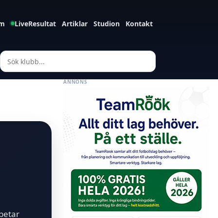
m
LiveResultat
Artiklar
Studion
Kontakt
ANNONS
rbetar