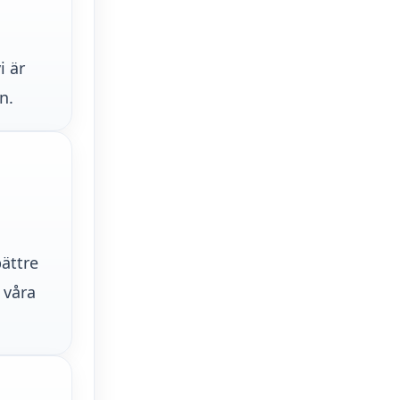
i är
n.
bättre
 våra