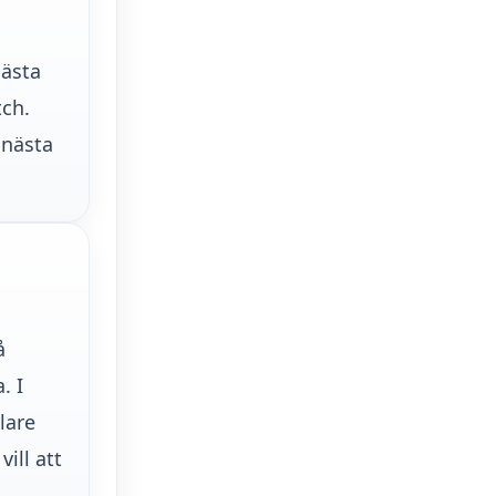
nästa
tch.
 nästa
å
. I
lare
ill att