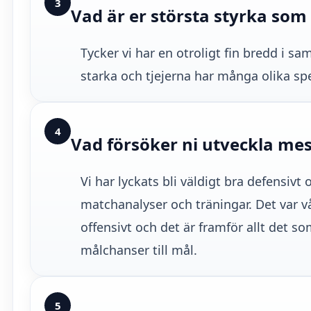
3
Vad är er största styrka som 
Tycker vi har en otroligt fin bredd i sam
starka och tjejerna har många olika sp
4
Vad försöker ni utveckla me
Vi har lyckats bli väldigt bra defensivt
matchanalyser och träningar. Det var vå
offensivt och det är framför allt det s
målchanser till mål.
5