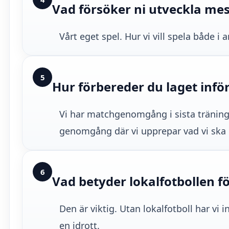
Vad försöker ni utveckla me
Vårt eget spel. Hur vi vill spela både i 
5
Hur förbereder du laget infö
Vi har matchgenomgång i sista tränin
genomgång där vi upprepar vad vi ska 
6
Vad betyder lokalfotbollen fö
Den är viktig. Utan lokalfotboll har vi 
en idrott.