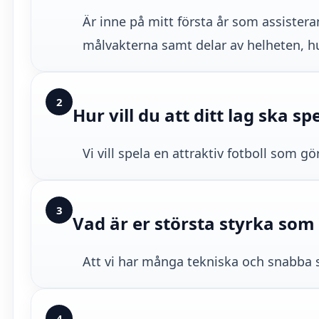
Är inne på mitt första år som assister
målvakterna samt delar av helheten, hur 
2
Hur vill du att ditt lag ska sp
Vi vill spela en attraktiv fotboll som gö
3
Vad är er största styrka som 
Att vi har många tekniska och snabba 
4