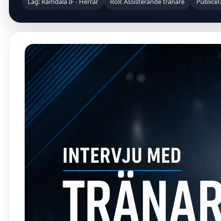
Lag: Ramdala IF - Herrar
Roll: Assisterande tränare
Publicer