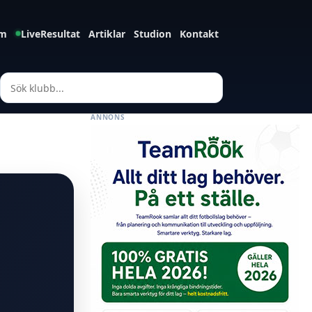
m
LiveResultat
Artiklar
Studion
Kontakt
ANNONS