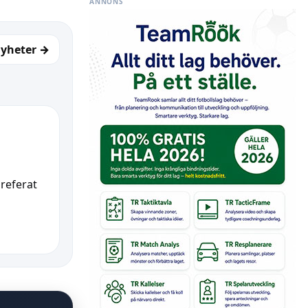
ANNONS
nyheter →
 referat