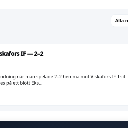
Alla 
skafors IF — 2–2
vändning när man spelade 2–2 hemma mot Viskafors IF. I sitt
es på ett blött Eks…