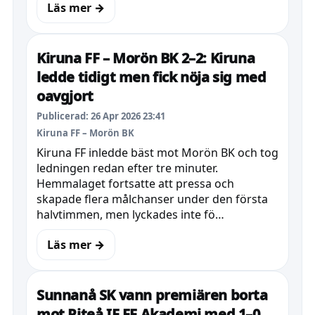
Läs mer →
Kiruna FF – Morön BK 2–2: Kiruna
ledde tidigt men fick nöja sig med
oavgjort
Publicerad: 26 Apr 2026 23:41
Kiruna FF – Morön BK
Kiruna FF inledde bäst mot Morön BK och tog
ledningen redan efter tre minuter.
Hemmalaget fortsatte att pressa och
skapade flera målchanser under den första
halvtimmen, men lyckades inte fö…
Läs mer →
Sunnanå SK vann premiären borta
mot Piteå IF FF Akademi med 1–0