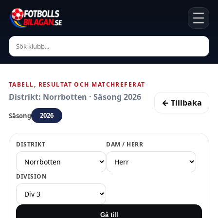
TABELL, RESULTAT OCH MATCHREFERAT
Distrikt: Norrbotten · Säsong 2026
← Tillbaka
2026
Säsong
DISTRIKT
DAM / HERR
DIVISION
Gå till