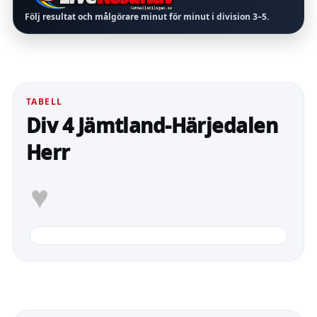
Följ resultat och målgörare minut för minut i division
3–5
.
TABELL
Div 4 Jämtland-Härjedalen
Herr
♥